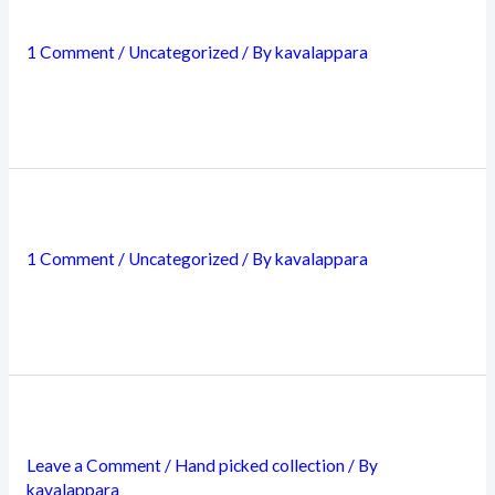
Hello world!
1 Comment
/
Uncategorized
/ By
kavalappara
Welcome to themegrilldemos.com Sites. This is your first
post. Edit or delete it, then start writing!
Hello world!
1 Comment
/
Uncategorized
/ By
kavalappara
Welcome to WordPress. This is your first post. Edit or
delete it, then start writing!
Gold Watch
Leave a Comment
/
Hand picked collection
/ By
kavalappara