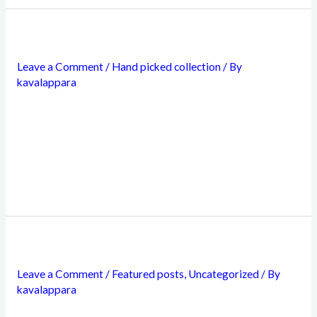
Women Sando
Leave a Comment
/
Hand picked collection
/ By
kavalappara
Etiam maximus urna interdum lacus suscipit dictum.
Vestibulum libero sem, sagittis in ex ut, volutpat tincidunt
lorem. Vivamus sit amet finibus erat, ut tempus risus.
Integer in aliquam erat, sed sollicitudin odio. Etiam
commodo gravida felis quis feugiat.
Sundress
Leave a Comment
/
Featured posts
,
Uncategorized
/ By
kavalappara