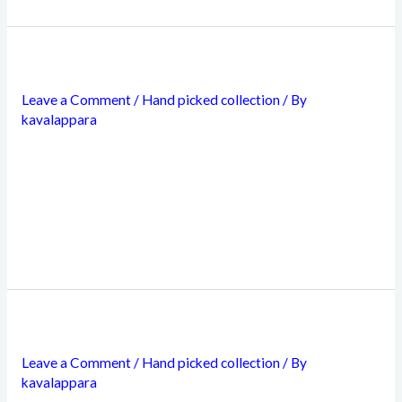
Russian Dress
Leave a Comment
/
Hand picked collection
/ By
kavalappara
Etiam maximus urna interdum lacus suscipit dictum.
Vestibulum libero sem, sagittis in ex ut, volutpat tincidunt
lorem. Vivamus sit amet finibus erat, ut tempus risus.
Integer in aliquam erat, sed sollicitudin odio. Etiam
commodo gravida felis quis feugiat.
High Heels
Leave a Comment
/
Hand picked collection
/ By
kavalappara